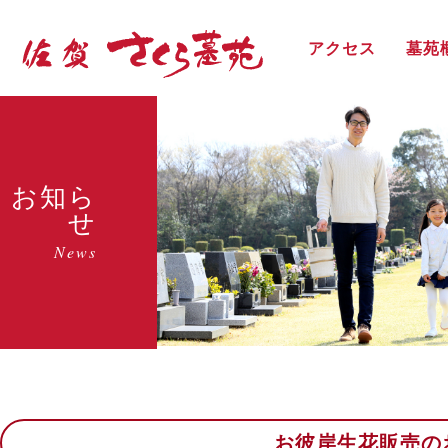
アクセス
墓苑
お知ら
せ
News
お彼岸生花販売の