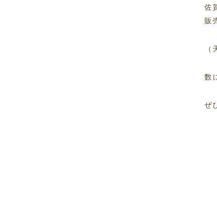
佐
販
（
数
ぜ