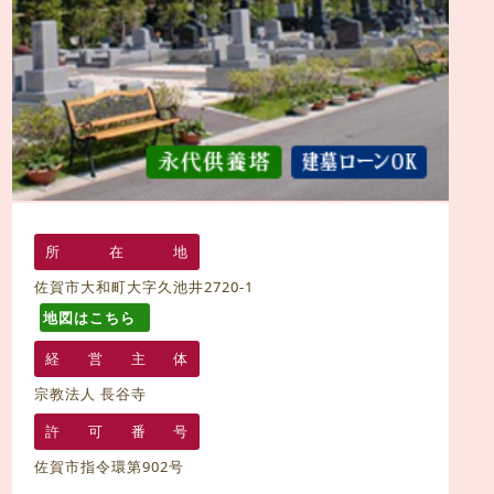
所
在
地
佐賀市大和町大字久池井2720-1
地図はこちら
経
営
主
体
宗教法人 長谷寺
許
可
番
号
佐賀市指令環第902号