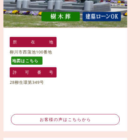
所
在
地
柳川市西蒲池100番地
地図はこちら
許
可
番
号
28柳生環第349号
お客様の声はこちらから