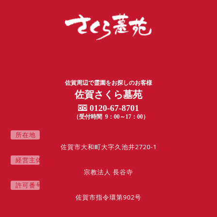
佐賀周辺で霊園をお探しのお客様
佐賀さくら墓苑
0120-67-8701
（受付時間 9：00～17：00）
所
在
地
佐賀市大和町大字久池井2720-1
経
営
主
体
宗教法人 長谷寺
許
可
番
号
佐賀市指令環第902号