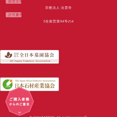
経
営
主
体
宗教法人 法雲寺
許
可
番
号
5生衛営第94号の4