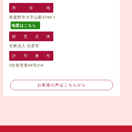
所
在
地
筑紫野市大字山家3740-1
地図はこちら
経
営
主
体
宗教法人 法雲寺
許
可
番
号
5生衛営第94号の4
お客様の声はこちらから