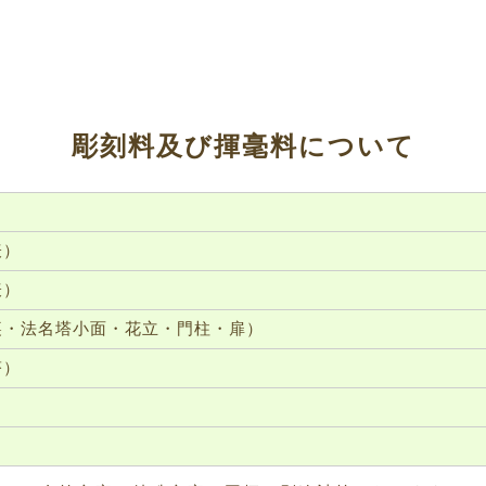
彫刻料及び揮毫料について
表）
表）
裏・法名塔小面・花立・門柱・扉）
塔）