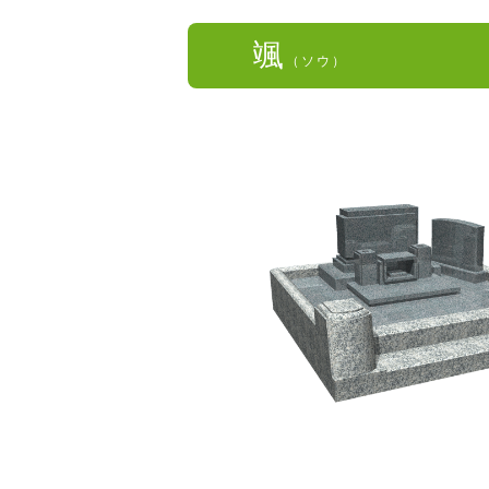
颯
（ソウ）