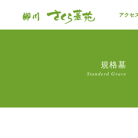
アクセ
規格墓
Standerd Grave